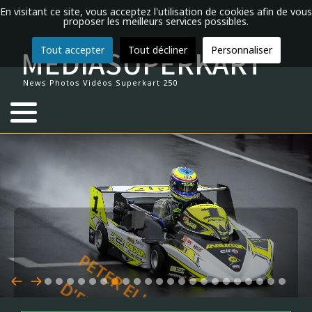
En visitant ce site, vous acceptez l'utilisation de cookies afin de vous
proposer les meilleurs services possibles.
MEDIASUPERKART
Tout accepter
Tout décliner
Personnaliser
Actualités
Introduction
Calendrier 2026
Vidéos 2024
Annuaire du Superkart 250
Championnat du Monde
Fabricants de châssis
2026
2025
Classements et Résultats
2021
Classements et Résultats
2022
Classements et Résultats
2022
Trophée de France 2016
2014
Dijon
ALLEMAGNE
HOCKENHEIM
NAVARRA
ALBI
DONINGTON
ASSEN
MOST
MANTORP
News Photos Vidéos Superkart 250
Archives
La légende du Superkart 250
Championnats de France
Vidéos 2017
FFSA
Championnat d'Europe
Fabricants de moteurs
Classements et Résultats
2024
2020
2021
2021
Lédenon
ESPAGNE
LAUSITZRING
ALES
SILVERSTONE
ZANDVOORT
Débuter en Superkart
Championnats d'Europe
Vidéos 2016
CIK-FIA
Eurosuperkart
2023
2019
2020
2020
Nogaro
Palmarès du Superkart 250
Championnat Eurosuperkart FFSA
Vidéos 2015
Championnat de France
2022
2018
2019
2019
Croix en ternois
FRANCE
SACHSENRING
ANNEAU DU RHIN
SNETTERTON
Professionnels du Superkart
Coupes de France
Vidéos 2014
Coupe de France
2021
2017
2018
GRANDE BRETAGNE
BRESSE
Le matériel en détail
Trophées de France
Vidéos 2013
2020
2016
2017
PETER ELKMANN - CHAMPION
Coupe de marque OCB
Vidéos 2012
2019
2015
2016
D'EUROPE 2008-2017-2018-
PAYS BAS
CROIX EN TERNOIS
2019
Vidéos 2011
2018
2014
2015