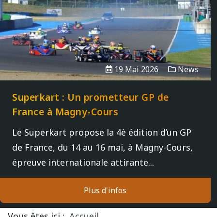
Vidéos/Youtube
2009
2005
NOGARO
Autres années
2008
2004
PAU ARNOS
2007
19 Mai 2026
News
2006
PAUL RICARD
Superkart : Un prometteur GP de
2005
France à Magny-Cours
Le Superkart propose la 4è édition d’un GP
2004
de France, du 14 au 16 mai, à Magny-Cours,
épreuve internationale attirante...
Plus d'infos
Vous êtes ici :
Accueil