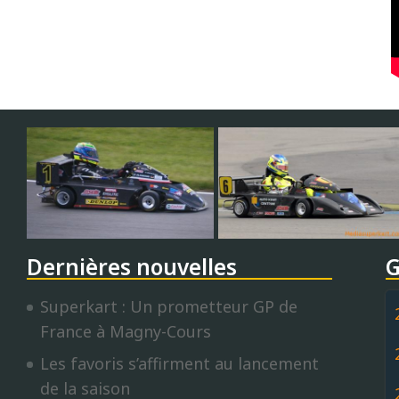
Dernières nouvelles
G
Superkart : Un prometteur GP de
France à Magny-Cours
Les favoris s’affirment au lancement
de la saison