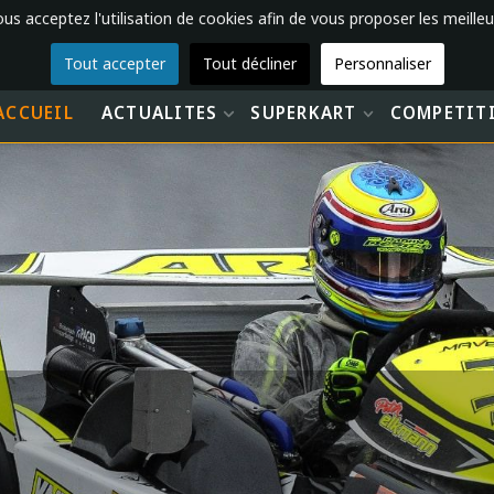
vous acceptez l'utilisation de cookies afin de vous proposer les meilleu
Tout accepter
Tout décliner
Personnaliser
ACCUEIL
ACTUALITES
SUPERKART
COMPETIT
 CHAMPION D'EUROPE
19