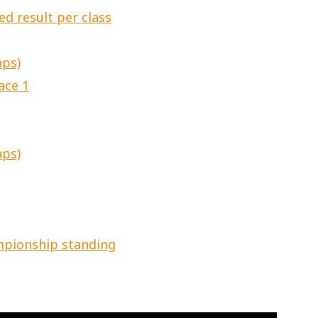
d result per class
aps)
ace 1
aps)
mpionship standing