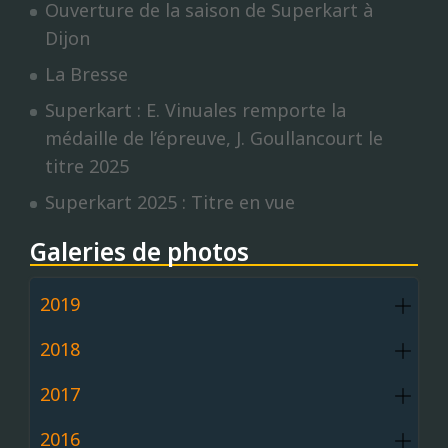
Ouverture de la saison de Superkart à
Dijon
La Bresse
Superkart : E. Vinuales remporte la
médaille de l’épreuve, J. Goullancourt le
titre 2025
Superkart 2025 : Titre en vue
Galeries de photos
2019
2018
2017
2016