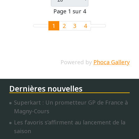
Page 1 sur 4
1
2
3
4
Powered by
Phoca Gallery
Dernières nouvelles
Superkart : Un prometteur GP de France à
Magny-Cours
Les favoris s’affirment au lancement de la
saison