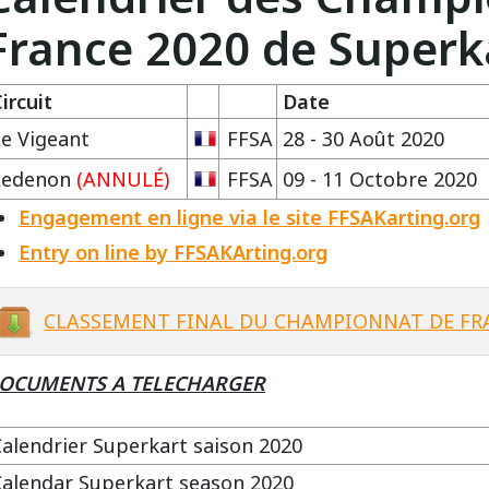
France 2020 de Superk
ircuit
Date
Le Vigeant
FFSA
28 - 30 Août 2020
Ledenon
(ANNULÉ)
FFSA
09 - 11 Octobre 2020
Engagement en ligne via le site FFSAKarting.org
Entry on line by FFSAKArting.org
CLASSEMENT FINAL DU CHAMPIONNAT DE FR
OCUMENTS A TELECHARGER
Calendrier Superkart saison 2020
Calendar Superkart season 2020