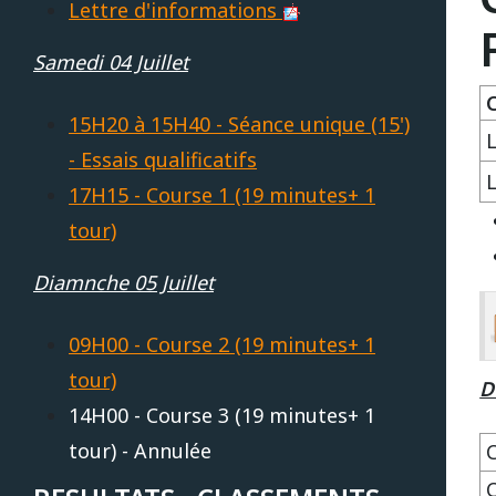
Lettre d'informations
REPUBLIQUE TCHEQUE
DIJON
Vidéos 2010
2017
2013
2014
Samedi 04 Juillet
C
Vidéos 2009
2016
2012
2013
SUEDE
HAUTE SAINTONGE
15H20 à 15H40 - Séance unique (15')
- Essais qualificatifs
Vidéos 2008
2015
2011
2012
17H15 - Course 1 (19 minutes+ 1
LE MANS
Vidéos 2007
2014
2010
Open French Cup 2011
tour)
Vidéos 2006
Diamnche 05 Juillet
2013
2009
LE VIGEANT
Vidéos 2005
2012
2008
09H00 - Course 2 (19 minutes+ 1
LEDENON
tour)
D
Vidéos 2003
2011
2007
14H00 - Course 3 (19 minutes+ 1
tour) - Annulée
MAGNY-COURS
Vidéos 2002
2010
2006