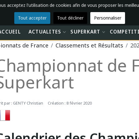
vous acceptez l'utilisation de cookies afin de vous proposer les meilleu
Tout accepter
Tout décliner
Personnaliser
ACCUEIL
ACTUALITES
SUPERKART
COMPETIT
onnats de France
Classements et Résultats
20
Championnat de F
Superkart
rit par :
GENTY Christian
Création : 8 février 2020
Calendrier des Champi