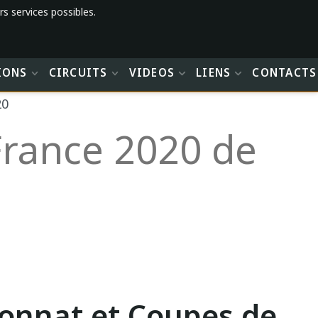
rs services possibles.
IONS
CIRCUITS
VIDEOS
LIENS
CONTACTS
20
rance 2020 de
onnat et Coupes de