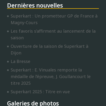
Dernières nouvelles
Superkart : Un prometteur GP de France à
Magny-Cours
Les favoris s’affirment au lancement de la
saison
Ouverture de la saison de Superkart à
Dijon
La Bresse
Superkart : E. Vinuales remporte la
médaille de l’épreuve, J. Goullancourt le
titre 2025
Superkart 2025 : Titre en vue
Galeries de photos