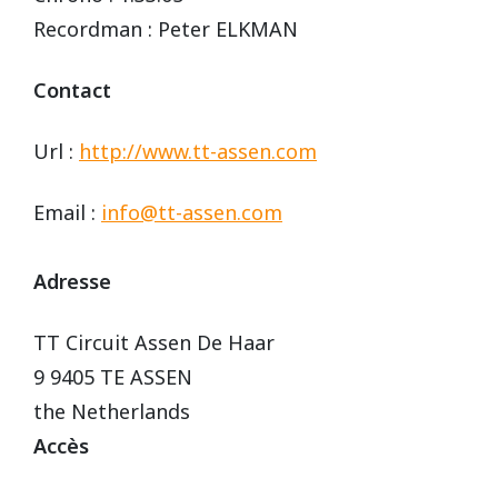
Vidéos/Youtube
2009
2005
Recordman : Peter ELKMAN
NOGARO
Autres années
2008
2004
Contact
PAU ARNOS
2007
Url :
http://www.tt-assen.com
2006
PAUL RICARD
Email :
info@tt-assen.com
2005
Adresse
2004
TT Circuit Assen De Haar
9 9405 TE ASSEN
the Netherlands
Accès