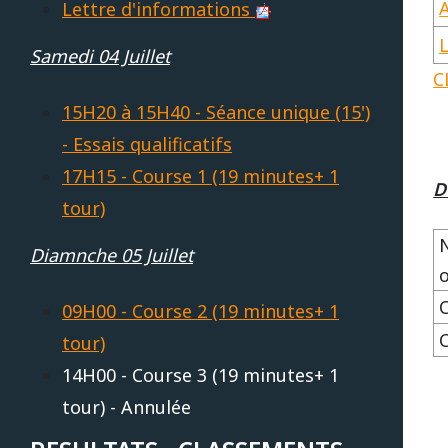
Lettre d'informations
REPUBLIQUE TCHEQUE
DIJON
Vidéos 2010
2017
2013
2014
Samedi 04 Juillet
C
Vidéos 2009
2016
2012
2013
SUEDE
HAUTE SAINTONGE
15H20 à 15H40 - Séance unique (15')
- Essais qualificatifs
Vidéos 2008
2015
2011
2012
17H15 - Course 1 (19 minutes+ 1
LE MANS
D
Vidéos 2007
2014
2010
Open French Cup 2011
tour)
Vidéos 2006
Diamnche 05 Juillet
2013
2009
LE VIGEANT
Vidéos 2005
2012
2008
09H00 - Course 2 (19 minutes+ 1
LEDENON
tour)
Vidéos 2003
2011
2007
14H00 - Course 3 (19 minutes+ 1
tour) - Annulée
MAGNY-COURS
Vidéos 2002
2010
2006