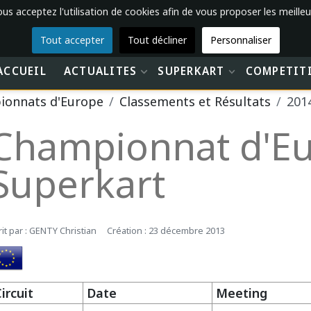
vous acceptez l'utilisation de cookies afin de vous proposer les meilleu
Tout accepter
Tout décliner
Personnaliser
ACCUEIL
ACTUALITES
SUPERKART
COMPETIT
ionnats d'Europe
Classements et Résultats
201
Championnat d'Eu
Superkart
rit par :
GENTY Christian
Création : 23 décembre 2013
ircuit
Date
Meeting