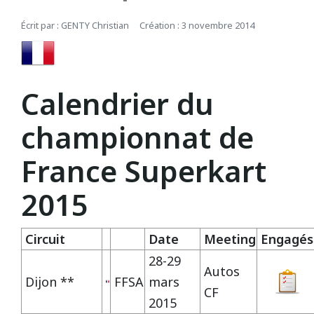
REPUBLIQUE TCHEQUE
DIJON
Écrit par :
GENTY Christian
Création : 3 novembre 2014
Vidéos 2010
2017
2013
2014
Vidéos 2009
2016
2012
2013
SUEDE
HAUTE SAINTONGE
Calendrier du
Vidéos 2008
2015
2011
2012
championnat de
LE MANS
Vidéos 2007
2014
2010
Open French Cup 2011
France Superkart
Vidéos 2006
2013
2009
LE VIGEANT
2015
Vidéos 2005
2012
2008
LEDENON
Circuit
Date
Meeting
Engagés
Vidéos 2003
2011
2007
28-29
Autos
Dijon **
FFSA
mars
MAGNY-COURS
Vidéos 2002
2010
2006
CF
2015