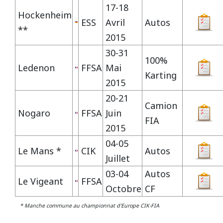
Vidéos/Youtube
2009
2005
17-18
Hockenheim
NOGARO
ESS
Avril
Autos
**
Autres années
2008
2004
2015
30-31
PAU ARNOS
2007
100%
Ledenon
FFSA
Mai
Karting
2015
2006
PAUL RICARD
20-21
Camion
2005
Nogaro
FFSA
Juin
FIA
2015
2004
04-05
Le Mans *
CIK
Autos
Juillet
03-04
Autos
Le Vigeant
FFSA
Octobre
CF
* Manche commune au championnat d'Europe CIK-FIA