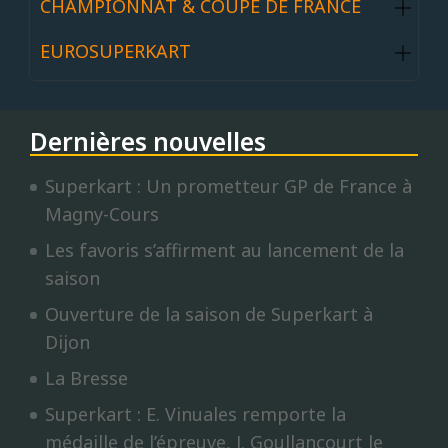
CHAMPIONNAT & COUPE DE FRANCE
EUROSUPERKART
Dernières nouvelles
Superkart : Un prometteur GP de France à
Magny-Cours
Les favoris s’affirment au lancement de la
saison
Ouverture de la saison de Superkart à
Dijon
La Bresse
Superkart : E. Vinuales remporte la
médaille de l’épreuve, J. Goullancourt le