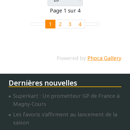
Page 1 sur 4
1
2
3
4
Powered by
Phoca Gallery
Dernières nouvelles
Superkart : Un prometteur GP de France à
Magny-Cours
Les favoris s’affirment au lancement de la
saison