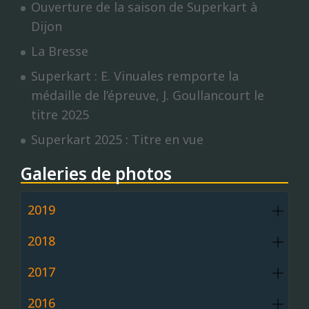
Ouverture de la saison de Superkart à
Dijon
La Bresse
Superkart : E. Vinuales remporte la
médaille de l’épreuve, J. Goullancourt le
titre 2025
Superkart 2025 : Titre en vue
Galeries de photos
2019
2018
2017
2016