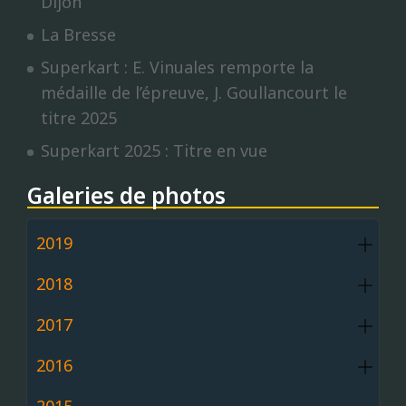
Dijon
La Bresse
Superkart : E. Vinuales remporte la
médaille de l’épreuve, J. Goullancourt le
titre 2025
Superkart 2025 : Titre en vue
Galeries de photos
2019
2018
2017
2016