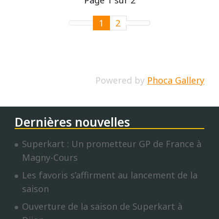
Page 1 sur 2
1
2
Powered by
Phoca Gallery
Dernières nouvelles
Superkart : Un prometteur GP de France à
Magny-Cours
Les favoris s’affirment au lancement de la
saison
Ouverture de la saison de Superkart à