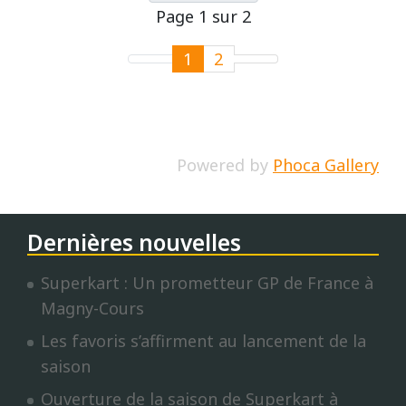
Page 1 sur 2
1
2
Powered by
Phoca Gallery
Dernières nouvelles
Superkart : Un prometteur GP de France à
Magny-Cours
Les favoris s’affirment au lancement de la
saison
Ouverture de la saison de Superkart à