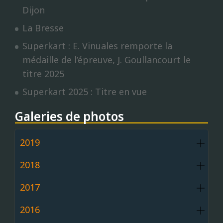
Dijon
La Bresse
Superkart : E. Vinuales remporte la
médaille de l’épreuve, J. Goullancourt le
titre 2025
Superkart 2025 : Titre en vue
Galeries de photos
2019
2018
2017
2016