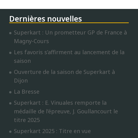
Dernières nouvelles
Superkart : Un prometteur GP de France à
Magny-Cours
Les favoris s’affirment au lancement de la
saison
Ouverture de la saison de Superkart à
Dijon
La Bresse
Superkart : E. Vinuales remporte la
médaille de l’épreuve, J. Goullancourt le
titre 2025
Superkart 2025 : Titre en vue