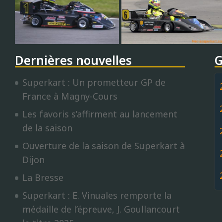
Dernières nouvelles
G
Superkart : Un prometteur GP de
France à Magny-Cours
Les favoris s’affirment au lancement
de la saison
Ouverture de la saison de Superkart à
Dijon
La Bresse
Superkart : E. Vinuales remporte la
médaille de l’épreuve, J. Goullancourt