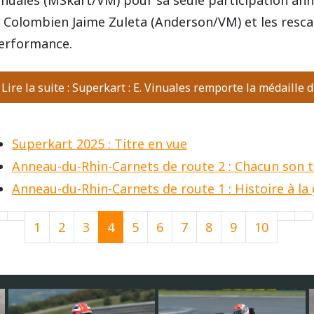
inuales (MSkart/VM) pour sa seule participation annu
e Colombien Jaime Zuleta (Anderson/VM) et les res
erformance.
Lire la suite : Superkart : E. Vinuales remporte la médaille d
Superkart 2025 : Titre en vue
Anneau-du-Rhin-Carnets de route 2 : Chacun son 
Anneau-du-Rhin-Carnets de route 1 : Histoire à 
1
2
3
4
5
6
7
8
9
10