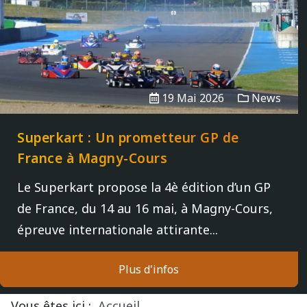
Vidéos/Youtube
2009
2005
NOGARO
Autres années
2008
2004
PAU ARNOS
2007
19 Mai 2026
News
2006
PAUL RICARD
Superkart : Un prometteur GP de
2005
France à Magny-Cours
Le Superkart propose la 4è édition d’un GP
2004
de France, du 14 au 16 mai, à Magny-Cours,
épreuve internationale attirante...
Plus d'infos
Vous êtes ici :
Accueil