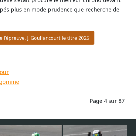
elle s’était procuré le meilleur chrono devant
capés plus en mode prudence que recherche de
e l’épreuve, J. Goullancourt le titre 2025
tour
la gomme
Page 4 sur 87