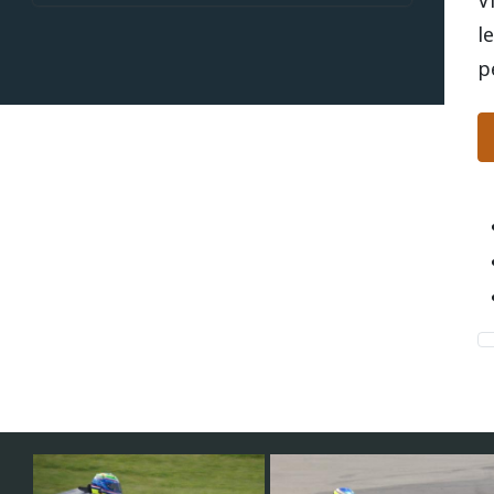
V
l
p