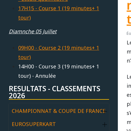
17H15 - Course 1 (19 minutes+ 1
tour)
Diamnche 05 Juillet
Éc
L
09H00 - Course 2 (19 minutes+ 1
m
tour)
n
14H00 - Course 3 (19 minutes+ 1
tour) - Annulée
L
i
RESULTATS - CLASSEMENTS
2026
e
p
CHAMPIONNAT & COUPE DE FRANCE
s
m
EUROSUPERKART