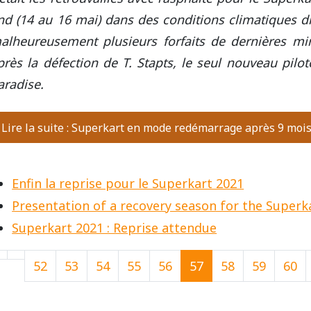
nd (14 au 16 mai) dans des conditions climatiques di
alheureusement plusieurs forfaits de dernières min
près la défection de T. Stapts, le seul nouveau pilo
aradise.
Lire la suite : Superkart en mode redémarrage après 9 moi
Enfin la reprise pour le Superkart 2021
Presentation of a recovery season for the Superk
Superkart 2021 : Reprise attendue
52
53
54
55
56
57
58
59
60