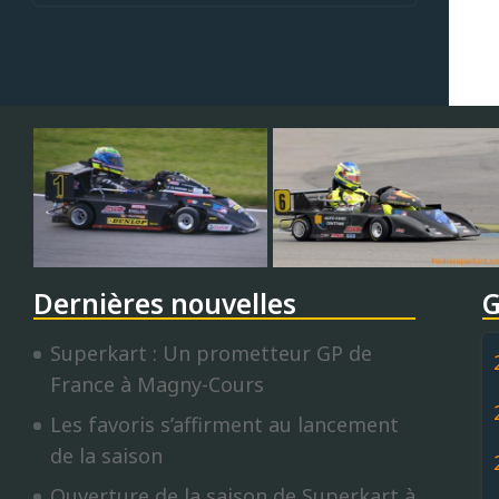
Dernières nouvelles
G
Superkart : Un prometteur GP de
France à Magny-Cours
Les favoris s’affirment au lancement
de la saison
Ouverture de la saison de Superkart à