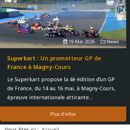
Vidéos/Youtube
2009
2005
NOGARO
Autres années
2008
2004
PAU ARNOS
2007
19 Mai 2026
News
2006
PAUL RICARD
Superkart : Un prometteur GP de
2005
France à Magny-Cours
Le Superkart propose la 4è édition d’un GP
2004
de France, du 14 au 16 mai, à Magny-Cours,
épreuve internationale attirante...
Plus d'infos
Vous êtes ici :
Accueil