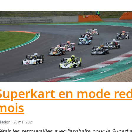
Superkart en mode re
mois
éation : 20 mai 2021
’était les retrouvailles avec l’asphalte pour le Super