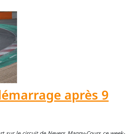
démarrage après 9
kart sur le circuit de Nevers Magny-Cours ce week-