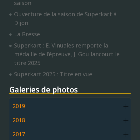
saison
Ouverture de la saison de Superkart à
Dijon
La Bresse
Superkart : E. Vinuales remporte la
médaille de l’épreuve, J. Goullancourt le
titre 2025
Superkart 2025 : Titre en vue
Galeries de photos
2019
2018
2017