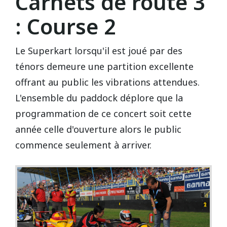
Carnets de route 3
REPUBLIQUE TCHEQUE
DIJON
: Course 2
Vidéos 2010
2017
2013
2014
Vidéos 2009
2016
2012
2013
Le Superkart lorsqu'il est joué par des
SUEDE
HAUTE SAINTONGE
ténors demeure une partition excellente
Vidéos 2008
2015
2011
2012
offrant au public les vibrations attendues.
LE MANS
L'ensemble du paddock déplore que la
Vidéos 2007
2014
2010
Open French Cup 2011
programmation de ce concert soit cette
Vidéos 2006
2013
2009
année celle d'ouverture alors le public
LE VIGEANT
commence seulement à arriver.
Vidéos 2005
2012
2008
LEDENON
Vidéos 2003
2011
2007
MAGNY-COURS
Vidéos 2002
2010
2006