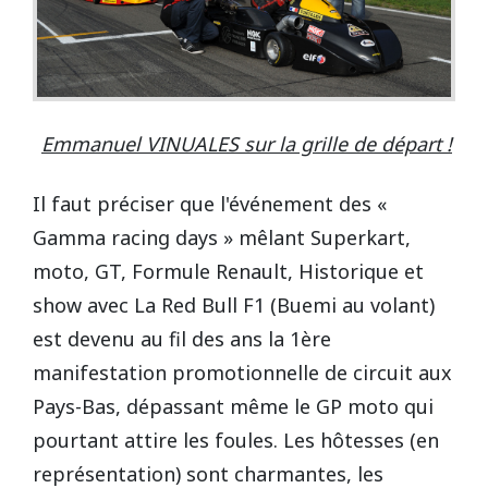
Vidéos/Youtube
2009
2005
NOGARO
Autres années
2008
2004
PAU ARNOS
2007
Emmanuel VINUALES sur la grille de départ !
2006
PAUL RICARD
Il faut préciser que l'événement des «
Gamma racing days » mêlant Superkart,
2005
moto, GT, Formule Renault, Historique et
2004
show avec La Red Bull F1 (Buemi au volant)
est devenu au fil des ans la 1ère
manifestation promotionnelle de circuit aux
Pays-Bas, dépassant même le GP moto qui
pourtant attire les foules. Les hôtesses (en
représentation) sont charmantes, les