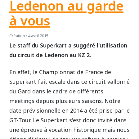
Ledenon au garde
REPUBLIQUE TCHEQUE
DIJON
Vidéos 2010
2017
2013
2014
à vous
Vidéos 2009
2016
2012
2013
SUEDE
HAUTE SAINTONGE
Création : 4 avril 2015
Le staff du Superkart a suggéré l'utilisation
Vidéos 2008
2015
2011
2012
du circuit de Ledenon au KZ 2.
LE MANS
Vidéos 2007
2014
2010
Open French Cup 2011
En effet, le Championnat de France de
Vidéos 2006
2013
2009
LE VIGEANT
Superkart fait escale dans ce circuit vallonné
du Gard dans le cadre de différents
Vidéos 2005
2012
2008
meetings depuis plusieurs saisons. Notre
LEDENON
date prévisionnelle en 2014 a été prise par le
Vidéos 2003
2011
2007
GT-Tour. Le Superkart s'est donc invité dans
MAGNY-COURS
Vidéos 2002
2010
2006
une épreuve à vocation historique mais nous