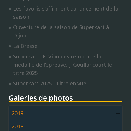
Les favoris s’affirment au lancement de la
saison
Ouverture de la saison de Superkart à
Dijon
La Bresse
Superkart : E. Vinuales remporte la
médaille de l’épreuve, J. Goullancourt le
titre 2025
Superkart 2025 : Titre en vue
Galeries de photos
2019
2018