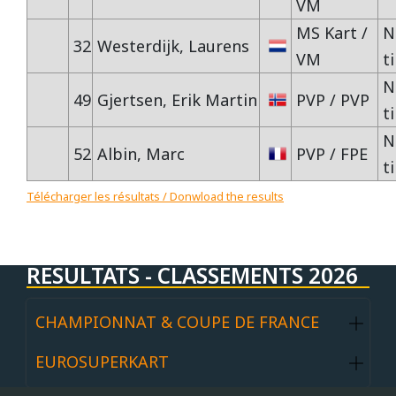
VM
MS Kart /
N
32
Westerdijk, Laurens
VM
t
N
49
Gjertsen, Erik Martin
PVP / PVP
t
N
52
Albin, Marc
PVP / FPE
t
Télécharger les résultats / Donwload the results
RESULTATS - CLASSEMENTS 2026
CHAMPIONNAT & COUPE DE FRANCE
EUROSUPERKART