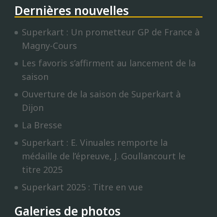
Dernières nouvelles
Superkart : Un prometteur GP de France à
Magny-Cours
Les favoris s’affirment au lancement de la
saison
Ouverture de la saison de Superkart à
Dijon
La Bresse
Superkart : E. Vinuales remporte la
médaille de l’épreuve, J. Goullancourt le
titre 2025
Superkart 2025 : Titre en vue
Galeries de photos