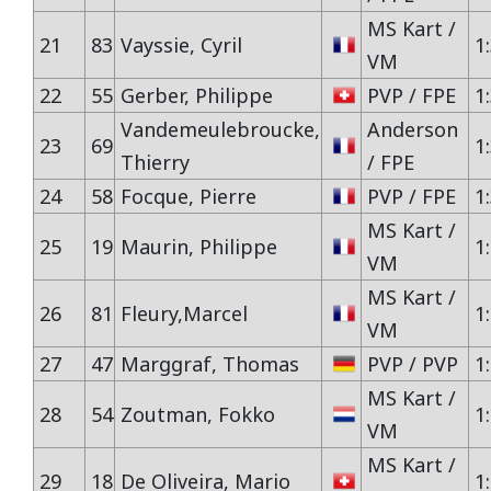
MS Kart /
21
83
Vayssie, Cyril
1
VM
22
55
Gerber, Philippe
PVP / FPE
1
Vandemeulebroucke,
Anderson
23
69
1
Thierry
/ FPE
24
58
Focque, Pierre
PVP / FPE
1
MS Kart /
25
19
Maurin, Philippe
1
VM
MS Kart /
26
81
Fleury,Marcel
1
VM
27
47
Marggraf, Thomas
PVP / PVP
1
MS Kart /
28
54
Zoutman, Fokko
1
VM
MS Kart /
29
18
De Oliveira, Mario
1