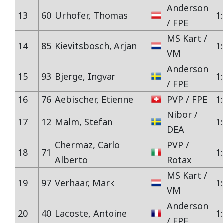
Anderson
13
60
Urhofer, Thomas
1
/ FPE
MS Kart /
14
85
Kievitsbosch, Arjan
1
VM
Anderson
15
93
Bjerge, Ingvar
1
/ FPE
16
76
Aebischer, Etienne
PVP / FPE
1
Nibor /
17
12
Malm, Stefan
1
DEA
Chermaz, Carlo
PVP /
18
71
1
Alberto
Rotax
MS Kart /
19
97
Verhaar, Mark
1
VM
Anderson
20
40
Lacoste, Antoine
1
/ FPE