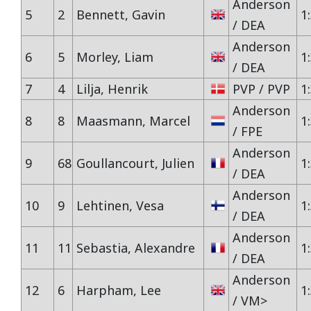
Anderson
Vidéos/Youtube
2009
2005
5
2
Bennett, Gavin
1
NOGARO
/ DEA
Anderson
Autres années
2008
2004
6
5
Morley, Liam
1
/ DEA
PAU ARNOS
2007
7
4
Lilja, Henrik
PVP / PVP
1
Anderson
2006
8
8
Maasmann, Marcel
1
PAUL RICARD
/ FPE
Anderson
2005
9
68
Goullancourt, Julien
1
/ DEA
2004
Anderson
10
9
Lehtinen, Vesa
1
/ DEA
Anderson
11
11
Sebastia, Alexandre
1
/ DEA
Anderson
12
6
Harpham, Lee
1
/ VM>