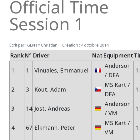
Official Time
REPUBLIQUE TCHEQUE
DIJON
Vidéos 2010
2017
2013
2014
Session 1
Vidéos 2009
2016
2012
2013
SUEDE
HAUTE SAINTONGE
Écrit par :
GENTY Christian
Création : 4 octobre 2014
Vidéos 2008
2015
2011
2012
Rank
N°
Driver
Nat
Equipment
T
LE MANS
Vidéos 2007
2014
2010
Open French Cup 2011
Anderson
1
1
Vinuales, Emmanuel
1
/ DEA
Vidéos 2006
2013
2009
LE VIGEANT
MS Kart /
2
3
Kout, Adam
1
DEA
Vidéos 2005
2012
2008
Anderson
LEDENON
3
14
Jost, Andreas
1
Vidéos 2003
2011
2007
/ VM
MS Kart /
4
67
Elkmann, Peter
1
MAGNY-COURS
Vidéos 2002
2010
2006
VM